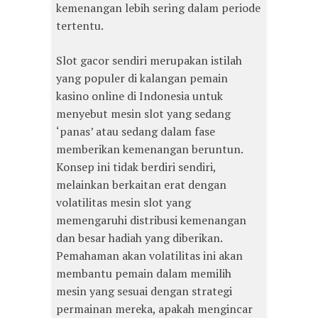
kemenangan lebih sering dalam periode
tertentu.
Slot gacor sendiri merupakan istilah
yang populer di kalangan pemain
kasino online di Indonesia untuk
menyebut mesin slot yang sedang
‘panas’ atau sedang dalam fase
memberikan kemenangan beruntun.
Konsep ini tidak berdiri sendiri,
melainkan berkaitan erat dengan
volatilitas mesin slot yang
memengaruhi distribusi kemenangan
dan besar hadiah yang diberikan.
Pemahaman akan volatilitas ini akan
membantu pemain dalam memilih
mesin yang sesuai dengan strategi
permainan mereka, apakah mengincar