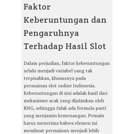
Faktor
Keberuntungan dan
Pengaruhnya
Terhadap Hasil Slot
Dalam perjudian, faktor keberuntungan
selalu menjadi variabel yang tak
terpisahkan, khususnya pada
permainan slot online Indonesia.
Keberuntungan di sini adalah hasil dari
mekanisme acak yang dijalankan oleh
RNG, sehingga tidak ada formula pasti
yang menjamin kemenangan. Pemain
harus menerima bahwa elemen ini
membuat permainan menjadi lebih