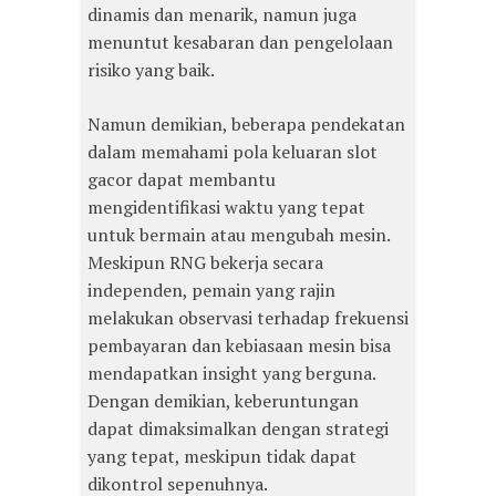
dinamis dan menarik, namun juga
menuntut kesabaran dan pengelolaan
risiko yang baik.
Namun demikian, beberapa pendekatan
dalam memahami pola keluaran slot
gacor dapat membantu
mengidentifikasi waktu yang tepat
untuk bermain atau mengubah mesin.
Meskipun RNG bekerja secara
independen, pemain yang rajin
melakukan observasi terhadap frekuensi
pembayaran dan kebiasaan mesin bisa
mendapatkan insight yang berguna.
Dengan demikian, keberuntungan
dapat dimaksimalkan dengan strategi
yang tepat, meskipun tidak dapat
dikontrol sepenuhnya.