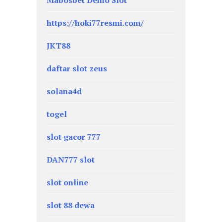
Mabosbet Demo Slot
https://hoki77resmi.com/
JKT88
daftar slot zeus
solana4d
togel
slot gacor 777
DAN777 slot
slot online
slot 88 dewa