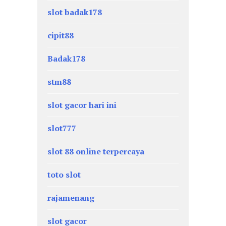
slot badak178
cipit88
Badak178
stm88
slot gacor hari ini
slot777
slot 88 online terpercaya
toto slot
rajamenang
slot gacor