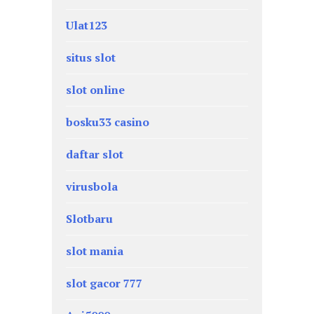
Ulat123
situs slot
slot online
bosku33 casino
daftar slot
virusbola
Slotbaru
slot mania
slot gacor 777