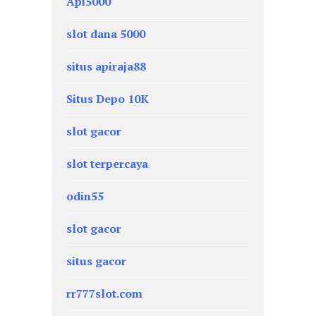
Api5000
slot dana 5000
situs apiraja88
Situs Depo 10K
slot gacor
slot terpercaya
odin55
slot gacor
situs gacor
rr777slot.com