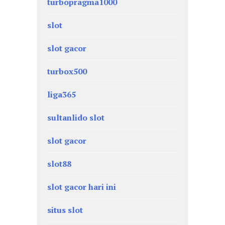
turbopragma1000
slot
slot gacor
turbox500
liga365
sultanlido slot
slot gacor
slot88
slot gacor hari ini
situs slot