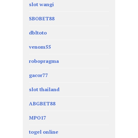
slot wangi
SBOBET88
dbltoto
venom55
robopragma
gacor77
slot thailand
ABGBET88
MPO17
togel online