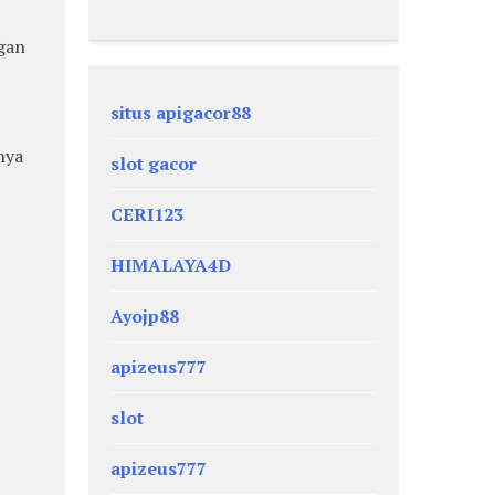
gan
situs apigacor88
nya
slot gacor
CERI123
HIMALAYA4D
Ayojp88
apizeus777
slot
apizeus777