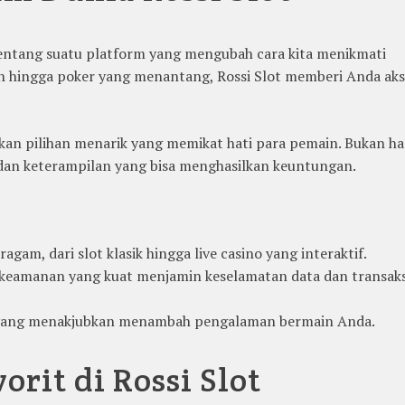
 tentang suatu platform yang mengubah cara kita menikmati
an hingga poker yang menantang, Rossi Slot memberi Anda aks
kan pilihan menarik yang memikat hati para pemain. Bukan h
 dan keterampilan yang bisa menghasilkan keuntungan.
agam, dari slot klasik hingga live casino yang interaktif.
 keamanan yang kuat menjamin keselamatan data dan transaks
a yang menakjubkan menambah pengalaman bermain Anda.
orit di Rossi Slot