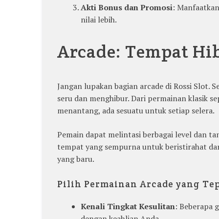
Akti Bonus dan Promosi
: Manfaatkan
nilai lebih.
Arcade: Tempat Hi
Jangan lupakan bagian arcade di Rossi Slot. 
seru dan menghibur. Dari permainan klasik 
menantang, ada sesuatu untuk setiap selera.
Pemain dapat melintasi berbagai level dan t
tempat yang sempurna untuk beristirahat d
yang baru.
Pilih Permainan Arcade yang Te
Kenali Tingkat Kesulitan
: Beberapa g
dengan keahlian Anda.