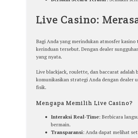
Live Casino: Meras
Bagi Anda yang merindukan atmosfer kasino t
kerinduan tersebut. Dengan dealer sungguhan
yang nyata.
Live blackjack, roulette, dan baccarat adalah
komunikasikan strategi Anda dengan dealer 
fisik.
Mengapa Memilih Live Casino?
Interaksi Real-Time
: Berbicara lang
bermain.
Transparansi
: Anda dapat melihat set