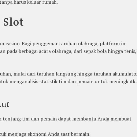
 tanpa harus keluar rumah.
 Slot
an casino. Bagi penggemar taruhan olahraga, platform ini
 pada berbagai acara olahraga, dari sepak bola hingga tenis,
ruhan, mulai dari taruhan langsung hingga taruhan akumulato
tuk menganalisis statistik tim dan pemain untuk meningkatk
tif
am tentang tim dan pemain dapat membantu Anda membuat
tuk menjaga ekonomi Anda saat bermain.