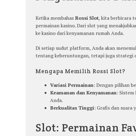
Ketika membahas
Rossi Slot
, kita berbicara
permainan kasino. Dari slot yang menakjubk
ke kasino dari kenyamanan rumah Anda.
Di setiap sudut platform, Anda akan menemu
tentang keberuntungan, tetapi juga strategi
Mengapa Memilih Rossi Slot?
Variasi Permainan
: Dengan pilihan ber
Keamanan dan Kenyamanan
: Sistem
Anda.
Berkualitas Tinggi
: Grafis dan suar
Slot: Permainan Fav