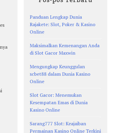
Panduan Lengkap Dunia
Rajakete: Slot, Poker & Kasino
es
Online
Maksimalkan Kemenangan Anda
anya
di Slot Gacor Maxwin
Mengungkap Keunggulan
scbet88 dalam Dunia Kasino
Online
i
Slot Gacor: Menemukan
Kesempatan Emas di Dunia
Kasino Online
Sarang777 Slot: Keajaiban
Permainan Kasino Online Terkini