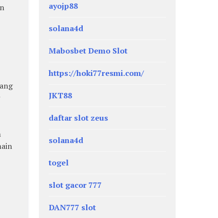
ayojp88
an
solana4d
Mabosbet Demo Slot
https://hoki77resmi.com/
yang
JKT88
daftar slot zeus
h
solana4d
main
togel
slot gacor 777
DAN777 slot