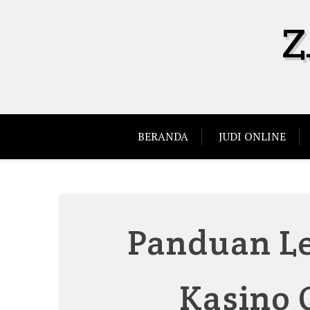
Skip
Z
to
content
BERANDA
JUDI ONLINE
Panduan Le
Kasino 