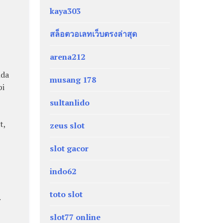
kaya303
สล็อตวอเลทเว็บตรงล่าสุด
arena212
nda
musang 178
pi
sultanlido
t,
zeus slot
slot gacor
indo62
toto slot
.
slot77 online