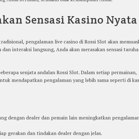
akan Sensasi Kasino Nyata
radisional, pengalaman live casino di Rossi Slot akan memua
 dan interaksi langsung, Anda akan merasakan sensasi taruh
 beberapa senjata andalan Rossi Slot. Dalam setiap permainan,
untuk mendapatkan pengalaman yang lebih sama seperti di ka
sung dengan dealer dan pemain lain meningkatkan pengalama
iap gerakan dan tindakan dealer dengan jelas.