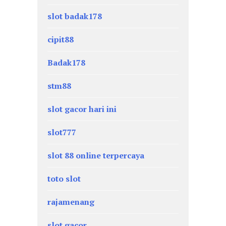
slot badak178
cipit88
Badak178
stm88
slot gacor hari ini
slot777
slot 88 online terpercaya
toto slot
rajamenang
slot gacor