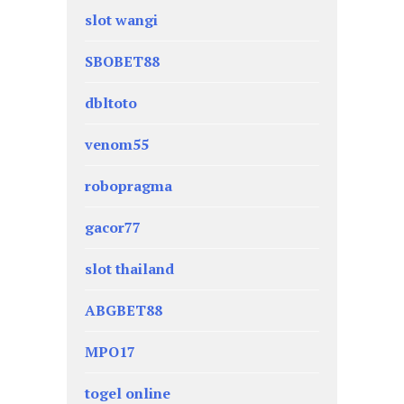
slot wangi
SBOBET88
dbltoto
venom55
robopragma
gacor77
slot thailand
ABGBET88
MPO17
togel online