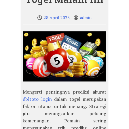
28 April 2025
admin
Mengerti pentingnya prediksi akurat
dbltoto login
dalam togel merupakan
faktor utama untuk menang. Strategi
jitu meningkatkan peluang
kemenangan. Pemain sering
menggunakan trik prediksi online