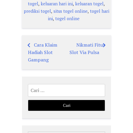
,
,
,
togel
keluaran hari ini
keluaran togel
,
,
prediksi togel
situs togel online
togel hari
,
ini
togel online
Cara Klaim
Nikmati Fitur
Navigasi
Hadiah Slot
Slot Via Pulsa
pos
Gampang
Cari
untuk: