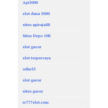
Api5000
slot dana 5000
situs apiraja88
Situs Depo 10K
slot gacor
slot terpercaya
odin55
slot gacor
situs gacor
rr777slot.com