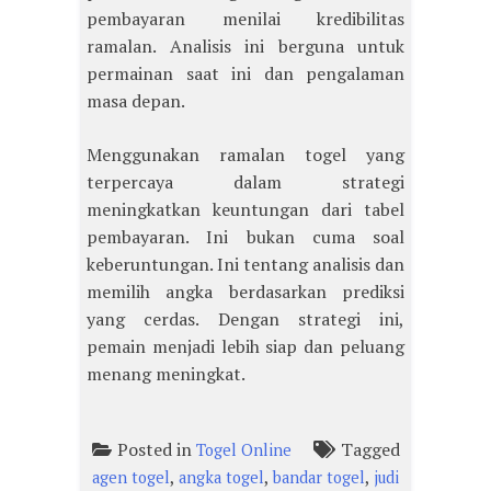
pembayaran menilai kredibilitas
ramalan. Analisis ini berguna untuk
permainan saat ini dan pengalaman
masa depan.
Menggunakan ramalan togel yang
terpercaya dalam strategi
meningkatkan keuntungan dari tabel
pembayaran. Ini bukan cuma soal
keberuntungan. Ini tentang analisis dan
memilih angka berdasarkan prediksi
yang cerdas. Dengan strategi ini,
pemain menjadi lebih siap dan peluang
menang meningkat.
Posted in
Tagged
Togel Online
,
,
,
agen togel
angka togel
bandar togel
judi