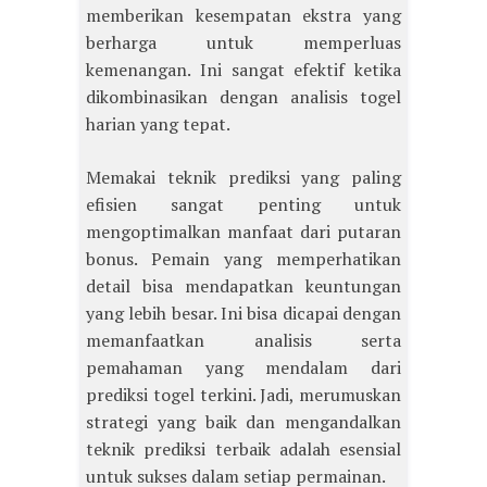
memberikan kesempatan ekstra yang
berharga untuk memperluas
kemenangan. Ini sangat efektif ketika
dikombinasikan dengan analisis togel
harian yang tepat.
Memakai teknik prediksi yang paling
efisien sangat penting untuk
mengoptimalkan manfaat dari putaran
bonus. Pemain yang memperhatikan
detail bisa mendapatkan keuntungan
yang lebih besar. Ini bisa dicapai dengan
memanfaatkan analisis serta
pemahaman yang mendalam dari
prediksi togel terkini. Jadi, merumuskan
strategi yang baik dan mengandalkan
teknik prediksi terbaik adalah esensial
untuk sukses dalam setiap permainan.