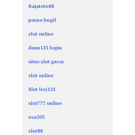
Rajatoto88
porno bugil
slot online
daun123 login
situs slot gacor
slot online
Slot leci123
slot777 online
exa303
slot88