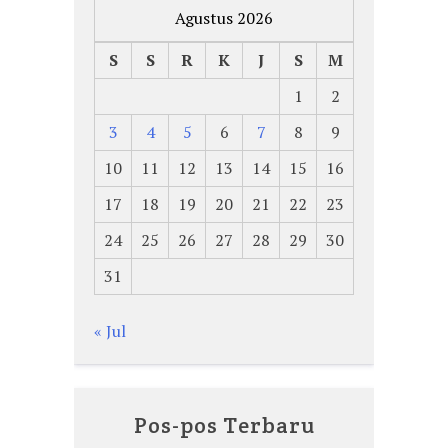
Agustus 2026
S
S
R
K
J
S
M
1
2
3
4
5
6
7
8
9
10
11
12
13
14
15
16
17
18
19
20
21
22
23
24
25
26
27
28
29
30
31
« Jul
Pos-pos Terbaru