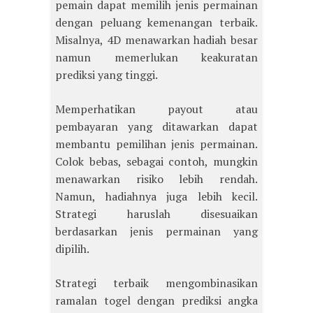
pemain dapat memilih jenis permainan
dengan peluang kemenangan terbaik.
Misalnya, 4D menawarkan hadiah besar
namun memerlukan keakuratan
prediksi yang tinggi.
Memperhatikan payout atau
pembayaran yang ditawarkan dapat
membantu pemilihan jenis permainan.
Colok bebas, sebagai contoh, mungkin
menawarkan risiko lebih rendah.
Namun, hadiahnya juga lebih kecil.
Strategi haruslah disesuaikan
berdasarkan jenis permainan yang
dipilih.
Strategi terbaik mengombinasikan
ramalan togel dengan prediksi angka