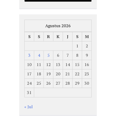
Agustus 2026
S
S
R
K
J
S
M
1
2
3
4
5
6
7
8
9
10
11
12
13
14
15
16
17
18
19
20
21
22
23
24
25
26
27
28
29
30
31
« Jul