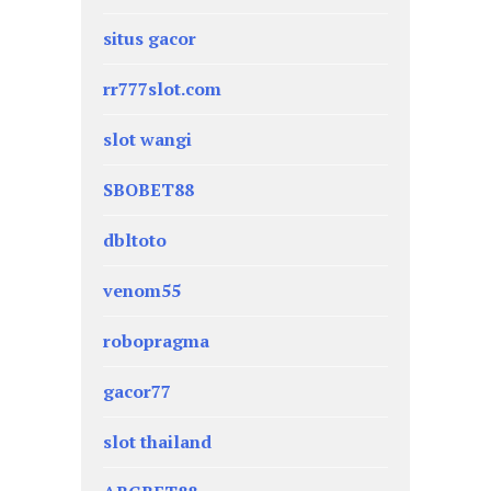
situs gacor
rr777slot.com
slot wangi
SBOBET88
dbltoto
venom55
robopragma
gacor77
slot thailand