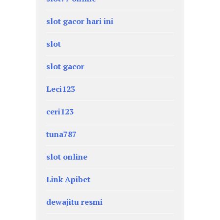
slot gacor hari ini
slot
slot gacor
Leci123
ceri123
tuna787
slot online
Link Apibet
dewajitu resmi