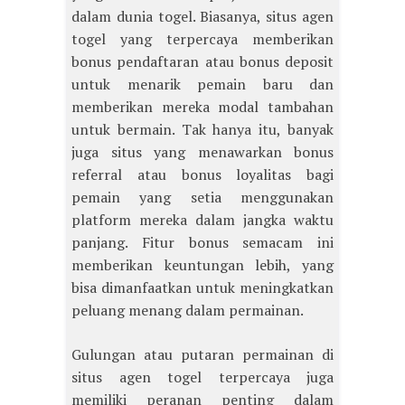
dalam dunia togel. Biasanya, situs agen
togel yang terpercaya memberikan
bonus pendaftaran atau bonus deposit
untuk menarik pemain baru dan
memberikan mereka modal tambahan
untuk bermain. Tak hanya itu, banyak
juga situs yang menawarkan bonus
referral atau bonus loyalitas bagi
pemain yang setia menggunakan
platform mereka dalam jangka waktu
panjang. Fitur bonus semacam ini
memberikan keuntungan lebih, yang
bisa dimanfaatkan untuk meningkatkan
peluang menang dalam permainan.
Gulungan atau putaran permainan di
situs agen togel terpercaya juga
memiliki peranan penting dalam