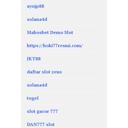
ayojp88
solana4d
Mabosbet Demo Slot
https://hoki77resmi.com/
JKT88
daftar slot zeus
solana4d
togel
slot gacor 777
DAN777 slot