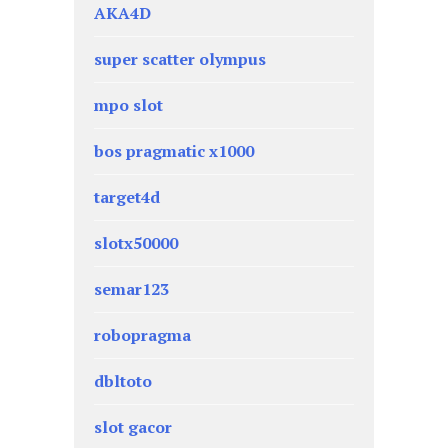
AKA4D
super scatter olympus
mpo slot
bos pragmatic x1000
target4d
slotx50000
semar123
robopragma
dbltoto
slot gacor