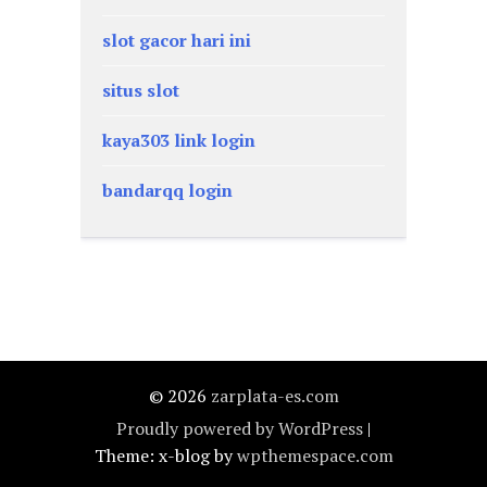
slot gacor hari ini
situs slot
kaya303 link login
bandarqq login
© 2026
zarplata-es.com
Proudly powered by WordPress
|
Theme: x-blog by
wpthemespace.com