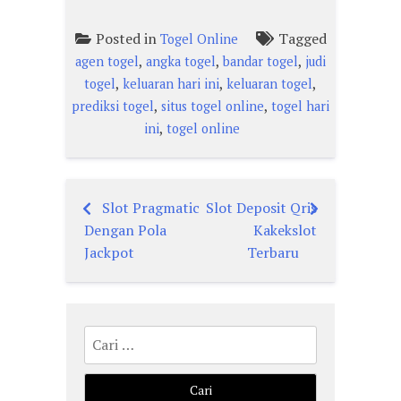
Posted in
Tagged
Togel Online
,
,
,
agen togel
angka togel
bandar togel
judi
,
,
,
togel
keluaran hari ini
keluaran togel
,
,
prediksi togel
situs togel online
togel hari
,
ini
togel online
Slot Pragmatic
Slot Deposit Qris
Navigasi
Dengan Pola
Kakekslot
pos
Jackpot
Terbaru
Cari
untuk: