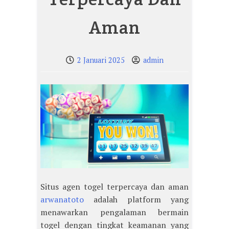
Aman
2 Januari 2025
admin
Situs agen togel terpercaya dan aman
arwanatoto
adalah platform yang
menawarkan pengalaman bermain
togel dengan tingkat keamanan yang