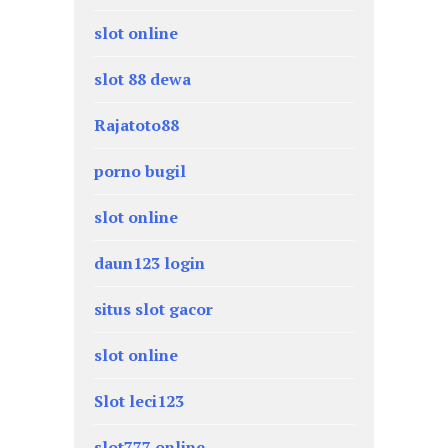
slot online
slot 88 dewa
Rajatoto88
porno bugil
slot online
daun123 login
situs slot gacor
slot online
Slot leci123
slot777 online