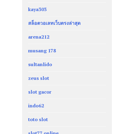
kaya303
สล็อตวอเลทเว็บตรงล่าสุด
arena212
musang 178
sultanlido
zeus slot
slot gacor
indo62
toto slot
slot77 online